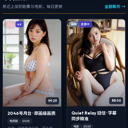
新近上架的剧集与电影，每日更新
全部新片 →
英国
韩国
连载中
4K
88:06
99:29
Quiet Relay 旧信 · 字幕
2046号月台 · 原画级画质
同步精准
电视剧
2025
电影
2025