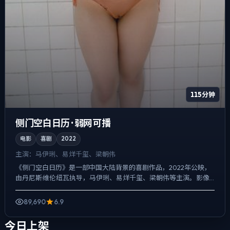
115分钟
侧门空白日历 · 弱网可播
电影
喜剧
2022
主演：
马伊琍、易烊千玺、梁朝伟
《侧门空白日历》是一部中国大陆背景的喜剧作品，2022年公映，
由丹尼斯·维伦纽瓦执导，马伊琍、易烊千玺、梁朝伟等主演。影像
偏纪实质感，手持与固定机位交替出现，爱情线并不喧宾夺主...
89,690
6.9
今日上架