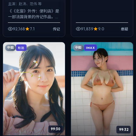
主演：
赵涛、范伟 等
《《北窗》外传：便利店》是
一部法国背景的传记作品，
2025年公映，由贾樟柯执
导，赵涛、范伟、松田龙平等
92,168
7.1
91,839
9.0
传记
悬疑
主演。把城市当作角色来写，
夜景与雨声贯穿全...
中国
中国
杜比
IMAX
99:30
99:32