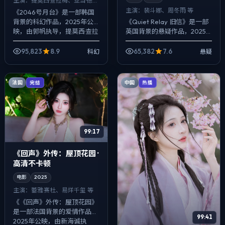
主演：
提莫西·查拉梅、亚当·德赖
弗 等
主演：
裴斗娜、周冬雨 等
《2046号月台》是一部韩国
背景的科幻作品，2025年公
《Quiet Relay 旧信》是一部
映，由郭帆执导，提莫西·查拉
英国背景的悬疑作品，2025
梅、亚当·德赖弗、大鹏等主
年公映，由是枝裕和执导，裴
演。配乐克制，关键场面反而
斗娜、周冬雨、刘亦菲等主
95,823
8.9
65,382
7.6
科幻
悬疑
以环境声...
演。影像偏纪实质感，手持与
固...
法国
中国
完结
热播
99:17
《回声》外传：屋顶花园 ·
高清不卡顿
电影
2025
主演：
蕾雅·赛杜、易烊千玺 等
《《回声》外传：屋顶花园》
是一部法国背景的爱情作品，
99:41
2025年公映，由新海诚执