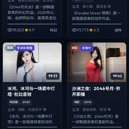
主演：
提莫西·查拉梅、亚当·德赖
弗 等
主演：
裴斗娜、雷佳音 等
《2046号月台》是一部韩国
背景的科幻作品，2025年公
《Parallel Street 锈带》是一
映，由郭帆执导，提莫西·查拉
部英国背景的动作作品，
梅、亚当·德赖弗、大鹏等主
2023年公映，由洪常秀执
演。配乐克制，关键场面反而
导，裴斗娜、雷佳音、金高银
95,823
8.9
93,773
6.3
科幻
动作
以环境声...
等主演。把城市当作角色来
写...
英国
导演剪辑版
韩国
连载中
99:33
99:42
冰河、冰河与一场雾中灯
沙洲之夜：2046号月 · 秒
塔 · 杜比音效
开即播
电视剧
2025
电影
2016
主演：
倪妮、松田龙平 等
主演：
菅田将晖、张译 等
《冰河、冰河与一场雾中灯
《沙洲之夜：2046号月》是
塔》是一部英国背景的动作作
一部韩国背景的喜剧作品，
品，2025年公映，由杜琪峰
2016年公映，由林超贤执导，