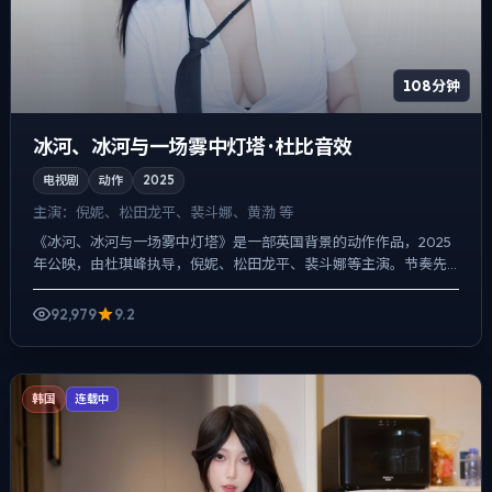
108分钟
冰河、冰河与一场雾中灯塔 · 杜比音效
电视剧
动作
2025
主演：
倪妮、松田龙平、裴斗娜、黄渤 等
《冰河、冰河与一场雾中灯塔》是一部英国背景的动作作品，2025
年公映，由杜琪峰执导，倪妮、松田龙平、裴斗娜等主演。节奏先
抑后扬，前半段铺陈日常，后半段陡然收紧，悬疑外壳下，更想...
92,979
9.2
韩国
连载中