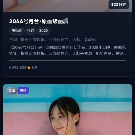
123分钟
2046号月台 · 原画级画质
电视剧
科幻
2025
主演：
提莫西·查拉梅、亚当·德赖弗、大鹏、黄政民
《2046号月台》是一部韩国背景的科幻作品，2025年公映，由郭帆
执导，提莫西·查拉梅、亚当·德赖弗、大鹏等主演。配乐克制，关键
场面反而以环境声托情绪，冲突并非来自夸张奇观，而...
95,823
8.9
英国
院线