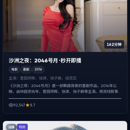
162分钟
沙洲之夜：2046号月 · 秒开即播
电影
喜剧
2016
主演：
菅田将晖、张译、张子枫、段奕宏
《沙洲之夜：2046号月》是一部韩国背景的喜剧作品，2016年公
映，由林超贤执导，菅田将晖、张译、张子枫等主演。用双线叙事
把过去与现在拧成一股绳，真相并非一次性抛出，而是在对话...
92,547
8.7
法国
杜比