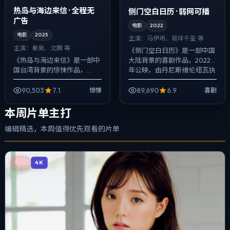
热岛与海边来信 · 全程无
侧门空白日历 · 弱网可播
广告
电影
2022
电影
2025
主演：
马伊琍、易烊千玺 等
主演：
秦昊、沈腾 等
《侧门空白日历》是一部中国
《热岛与海边来信》是一部中
大陆背景的喜剧作品，2022
国台湾背景的惊悚作品，
年公映，由丹尼斯·维伦纽瓦执
2025年公映，由杜琪峰执
导，马伊琍、易烊千玺、梁朝
导，秦昊、沈腾、马伊琍等主
伟等主演。影像偏纪实质感，
90,503
7.1
89,690
6.9
惊悚
喜剧
演。配乐克制，关键场面反而
手持与固定...
以环境声托情绪，冲...
本周片单主打
编辑精选，本周值得优先观看的片单
韩国
4K