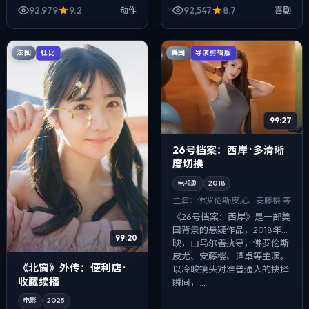
执导，倪妮、松田龙平、裴斗
菅田将晖、张译、张子枫等主
92,979
9.2
92,547
8.7
动作
喜剧
娜等主演。节奏先抑后扬，前
演。用双线叙事把过去与现在
半段铺陈日常，...
拧成一股绳...
法国
美国
杜比
导演剪辑版
99:27
26号档案：西岸 · 多清晰
度切换
电视剧
2018
主演：
佛罗伦斯·皮尤、安藤樱 等
《26号档案：西岸》是一部美
国背景的悬疑作品，2018年公
99:20
映，由乌尔善执导，佛罗伦斯·
皮尤、安藤樱、谭卓等主演。
《北窗》外传：便利店 ·
以冷峻镜头对准普通人的抉择
收藏续播
瞬间，...
电影
2025