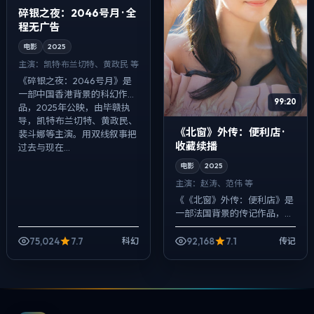
碎银之夜：2046号月 · 全
程无广告
电影
2025
主演：
凯特·布兰切特、黄政民 等
《碎银之夜：2046号月》是
一部中国香港背景的科幻作
99:20
品，2025年公映，由毕赣执
导，凯特·布兰切特、黄政民、
《北窗》外传：便利店 ·
裴斗娜等主演。用双线叙事把
收藏续播
过去与现在...
电影
2025
主演：
赵涛、范伟 等
《《北窗》外传：便利店》是
一部法国背景的传记作品，
2025年公映，由贾樟柯执
导，赵涛、范伟、松田龙平等
75,024
7.7
92,168
7.1
科幻
传记
主演。把城市当作角色来写，
夜景与雨声贯穿全...