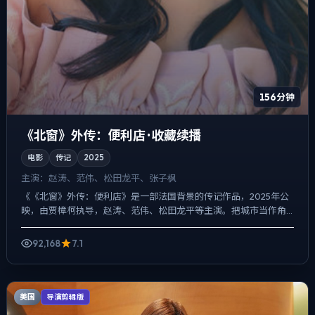
156分钟
《北窗》外传：便利店 · 收藏续播
电影
传记
2025
主演：
赵涛、范伟、松田龙平、张子枫
《《北窗》外传：便利店》是一部法国背景的传记作品，2025年公
映，由贾樟柯执导，赵涛、范伟、松田龙平等主演。把城市当作角
色来写，夜景与雨声贯穿全片，真相并非一次性抛出，而是在对...
92,168
7.1
美国
导演剪辑版