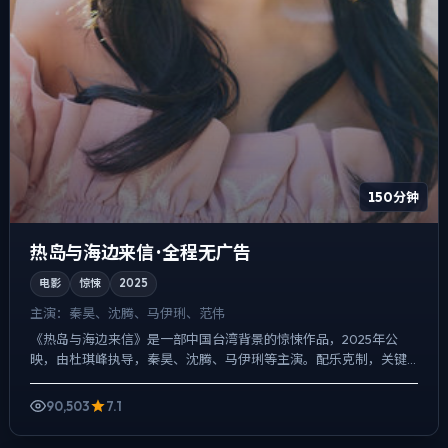
150分钟
热岛与海边来信 · 全程无广告
电影
惊悚
2025
主演：
秦昊、沈腾、马伊琍、范伟
《热岛与海边来信》是一部中国台湾背景的惊悚作品，2025年公
映，由杜琪峰执导，秦昊、沈腾、马伊琍等主演。配乐克制，关键
场面反而以环境声托情绪，冲突并非来自夸张奇观，而来自信息差...
90,503
7.1