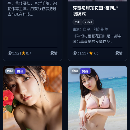
导，蕾雅·赛杜、易烊千玺、梁
碎银与屋顶花园 · 夜间护
朝伟等主演。用双线叙事把过
眼模式
去与现在拧成...
电影
2025
主演：
白宇、刘亦菲 等
《碎银与屋顶花园》是一部中
国台湾背景的爱情作品，
2025年公映，由丹尼斯·维伦
纽瓦执导，白宇、刘亦菲、范
5,521
8.7
31,557
7.5
爱情
爱情
伟等主演。配乐克制，关键场
面反而以环境声...
西班
中国
院线
完结