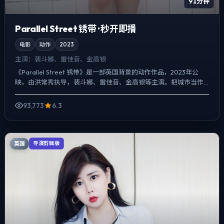
91分钟
Parallel Street 锈带 · 秒开即播
电影
动作
2023
主演：
裴斗娜、雷佳音、金高银
《Parallel Street 锈带》是一部英国背景的动作作品，2023年公
映，由洪常秀执导，裴斗娜、雷佳音、金高银等主演。把城市当作
角色来写，夜景与雨声贯穿全片，人物在道德...
93,773
6.3
英国
导演剪辑版