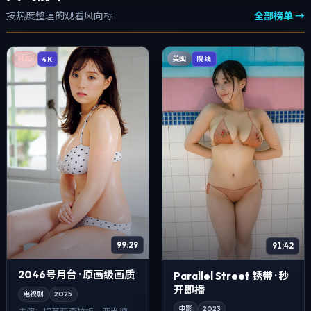
按热度整理的观看风向标
全部榜单 →
英国
韩国
院线
4K
99:29
91:42
2046号月台 · 原画级画质
Parallel Street 锈带 · 秒
开即播
电视剧
2025
电影
2023