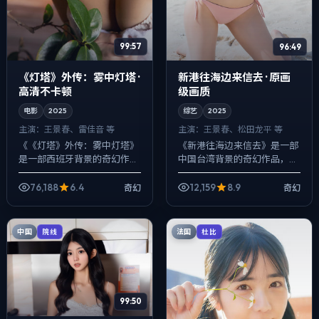
99:57
96:49
《灯塔》外传：雾中灯塔 ·
新港往海边来信去 · 原画
高清不卡顿
级画质
电影
2025
综艺
2025
主演：
王景春、雷佳音 等
主演：
王景春、松田龙平 等
《《灯塔》外传：雾中灯塔》
《新港往海边来信去》是一部
是一部西班牙背景的奇幻作
中国台湾背景的奇幻作品，
品，2025年公映，由奉俊昊
2025年公映，由宁浩执导，
执导，王景春、雷佳音、秦昊
王景春、松田龙平、马伊琍等
76,188
6.4
12,159
8.9
奇幻
奇幻
等主演。用双线叙事把过去与
主演。以冷峻镜头对准普通人
现在拧成一股绳...
的抉择瞬间，人...
中国
法国
院线
杜比
99:50