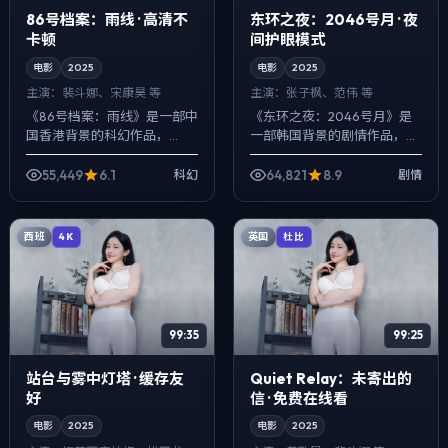
86号档案：雨线 · 高清不
东环之夜：2046号月 · 夜
卡顿
间护眼模式
电影
2025
电影
2025
主演：
裴斗娜、宋康昊 等
主演：
张子枫、范伟 等
《86号档案：雨线》是一部中
《东环之夜：2046号月》是
国香港背景的科幻作品，
一部韩国背景的剧情作品，
2025年公映，由毕赣执导，
2025年公映，由王家卫执
裴斗娜、宋康昊、大鹏等主
导，张子枫、范伟、沈腾等主
55,449
6.1
64,821
8.9
科幻
剧情
演。以冷峻镜头对准普通人的
演。用双线叙事把过去与现在
抉择瞬间，人物在...
拧成一股绳，爱...
西班
英国
4K
杜比
99:35
99:25
站台与雾中灯塔 · 缓存友
Quiet Relay：未寄出的
好
信 · 免费在线看
电影
2025
电影
2025