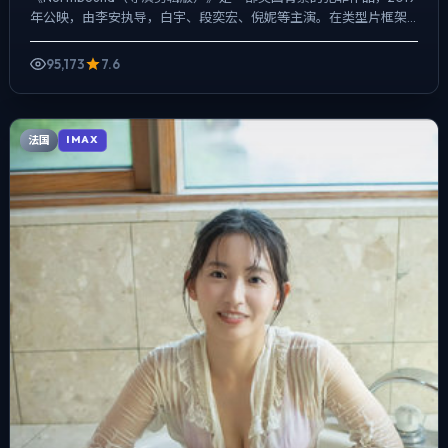
年公映，由李安执导，白宇、段奕宏、倪妮等主演。在类型片框架
里埋入作者式旁白与留白，爱情线并不喧宾夺主，却...
95,173
7.6
法国
IMAX