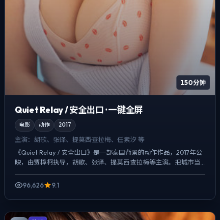
150分钟
Quiet Relay / 安全出口 · 一键全屏
电影
动作
2017
主演：
胡歌、张译、提莫西·查拉梅、任素汐 等
《Quiet Relay / 安全出口》是一部泰国背景的动作作品，2017年公
映，由贾樟柯执导，胡歌、张译、提莫西·查拉梅等主演。把城市当
作角色来写，夜景与雨声贯穿全片，真相并...
96,626
9.1