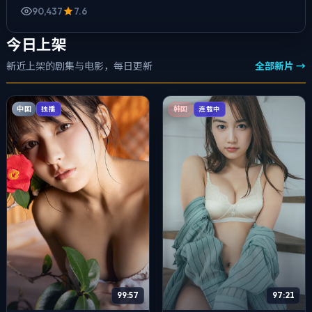
90,437
7.6
今日上架
新近上架的剧集与电影，每日更新
全部新片 →
中国
独播
韩国
连载中
99:57
97:21