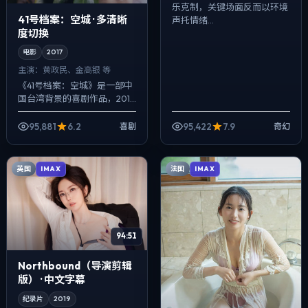
乐克制，关键场面反而以环境
41号档案：空城 · 多清晰
声托情绪...
度切换
电影
2017
主演：
黄政民、金高银 等
《41号档案：空城》是一部中
国台湾背景的喜剧作品，2017
年公映，由奉俊昊执导，黄政
民、金高银、易烊千玺等主
95,881
6.2
95,422
7.9
喜剧
奇幻
演。以冷峻镜头对准普通人的
抉择瞬间，...
英国
法国
IMAX
IMAX
94:51
Northbound（导演剪辑
版） · 中文字幕
纪录片
2019