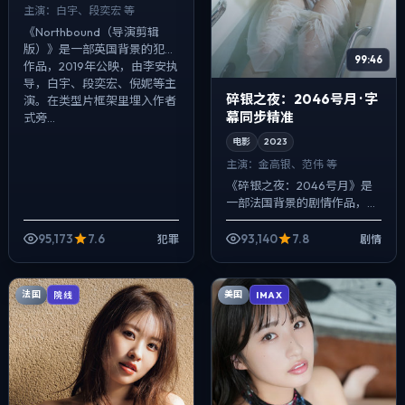
主演：
白宇、段奕宏 等
《Northbound（导演剪辑
版）》是一部英国背景的犯罪
99:46
作品，2019年公映，由李安执
导，白宇、段奕宏、倪妮等主
碎银之夜：2046号月 · 字
演。在类型片框架里埋入作者
幕同步精准
式旁...
电影
2023
主演：
金高银、范伟 等
《碎银之夜：2046号月》是
一部法国背景的剧情作品，
2023年公映，由杜琪峰执
导，金高银、范伟、沈腾等主
95,173
7.6
93,140
7.8
犯罪
剧情
演。用双线叙事把过去与现在
拧成一股绳，一...
法国
美国
院线
IMAX