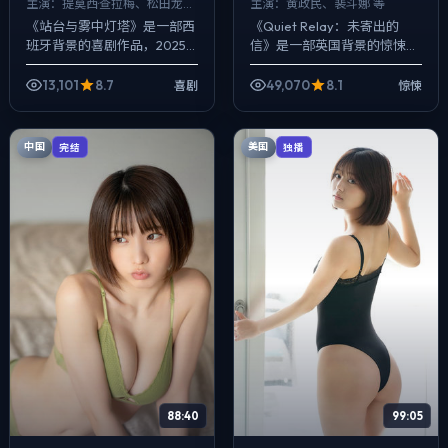
主演：
提莫西·查拉梅、松田龙平
主演：
黄政民、裴斗娜 等
等
《站台与雾中灯塔》是一部西
《Quiet Relay：未寄出的
班牙背景的喜剧作品，2025
信》是一部英国背景的惊悚作
年公映，由李安执导，提莫西·
品，2025年公映，由林超贤
查拉梅、松田龙平、菅田将晖
执导，黄政民、裴斗娜、倪妮
13,101
8.7
49,070
8.1
喜剧
惊悚
等主演。配乐克制，关键场面
等主演。在类型片框架里埋入
反而以环境...
作者...
中国
美国
完结
独播
88:40
99:05