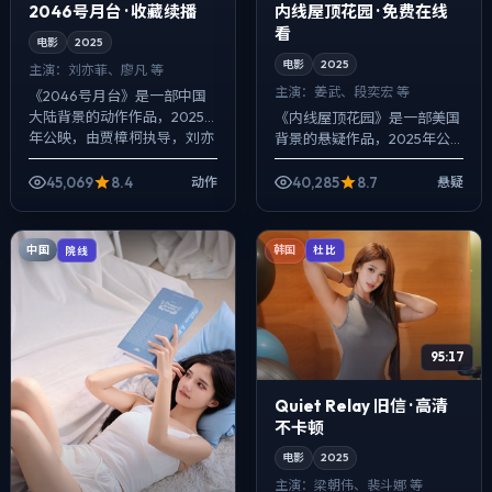
2046号月台 · 收藏续播
内线屋顶花园 · 免费在线
看
电影
2025
电影
2025
主演：
刘亦菲、廖凡 等
主演：
姜武、段奕宏 等
《2046号月台》是一部中国
大陆背景的动作作品，2025
《内线屋顶花园》是一部美国
年公映，由贾樟柯执导，刘亦
背景的悬疑作品，2025年公
菲、廖凡、倪妮等主演。配乐
映，由林超贤执导，姜武、段
克制，关键场面反而以环境声
奕宏、范伟等主演。影像偏纪
45,069
8.4
40,285
8.7
动作
悬疑
托情绪，冲...
实质感，手持与固定机位交替
出现，动作戏...
中国
院线
韩国
杜比
95:17
Quiet Relay 旧信 · 高清
不卡顿
电影
2025
主演：
梁朝伟、裴斗娜 等