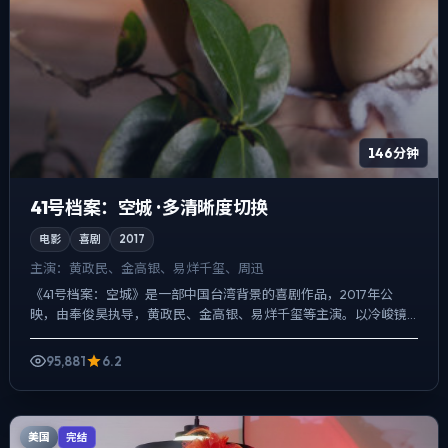
146分钟
41号档案：空城 · 多清晰度切换
电影
喜剧
2017
主演：
黄政民、金高银、易烊千玺、周迅
《41号档案：空城》是一部中国台湾背景的喜剧作品，2017年公
映，由奉俊昊执导，黄政民、金高银、易烊千玺等主演。以冷峻镜
头对准普通人的抉择瞬间，人物在道德灰区反复试探，观众情绪...
95,881
6.2
美国
完结