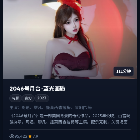
111分钟
2046号月台 · 蓝光画质
电影
奇幻
2023
主演：
周迅、廖凡、提莫西·查拉梅、梁朝伟 等
《2046号月台》是一部美国背景的奇幻作品，2023年公映，由宫崎
骏执导，周迅、廖凡、提莫西·查拉梅等主演。配乐克制，关键场面
反而以环境声托情绪，喜剧桥段服务于人物性格，笑点背...
95,422
7.9