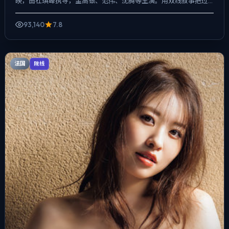
映，由杜琪峰执导，金高银、范伟、沈腾等主演。用双线叙事把过
去与现在拧成一股绳，一场意外成为切口，牵出家庭、职场与...
93,140
7.8
法国
院线