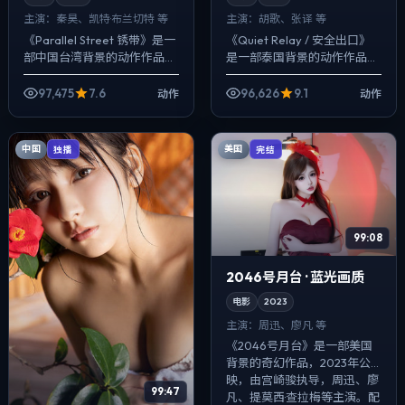
主演：
秦昊、凯特·布兰切特 等
主演：
胡歌、张译 等
《Parallel Street 锈带》是一
《Quiet Relay / 安全出口》
部中国台湾背景的动作作品，
是一部泰国背景的动作作品，
2018年公映，由是枝裕和执
2017年公映，由贾樟柯执导，
导，秦昊、凯特·布兰切特、金
胡歌、张译、提莫西·查拉梅等
97,475
7.6
96,626
9.1
动作
动作
高银等主演。把城市...
主演。把城市当作角色...
中国
美国
独播
完结
99:08
2046号月台 · 蓝光画质
电影
2023
主演：
周迅、廖凡 等
《2046号月台》是一部美国
背景的奇幻作品，2023年公
映，由宫崎骏执导，周迅、廖
99:47
凡、提莫西·查拉梅等主演。配