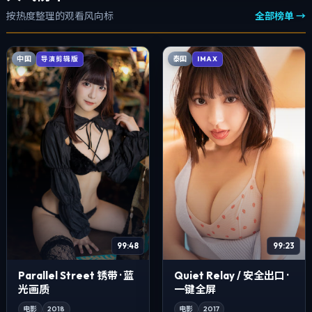
按热度整理的观看风向标
全部榜单 →
中国
泰国
导演剪辑版
IMAX
99:48
99:23
Parallel Street 锈带 · 蓝
Quiet Relay / 安全出口 ·
光画质
一键全屏
电影
2018
电影
2017