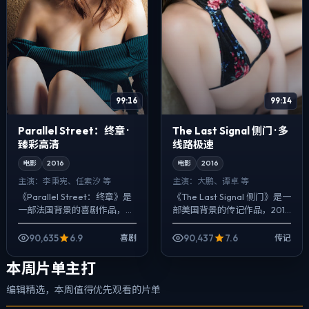
99:16
99:14
Parallel Street：终章 ·
The Last Signal 侧门 · 多
臻彩高清
线路极速
电影
2016
电影
2016
主演：
李秉宪、任素汐 等
主演：
大鹏、谭卓 等
《Parallel Street：终章》是
《The Last Signal 侧门》是一
一部法国背景的喜剧作品，
部美国背景的传记作品，2016
2016年公映，由洪常秀执导，
年公映，由是枝裕和执导，大
李秉宪、任素汐、提莫西·查拉
鹏、谭卓、孔刘等主演。把城
90,635
6.9
90,437
7.6
喜剧
传记
梅等主演。把城市当作...
市当作角色来写，夜...
本周片单主打
编辑精选，本周值得优先观看的片单