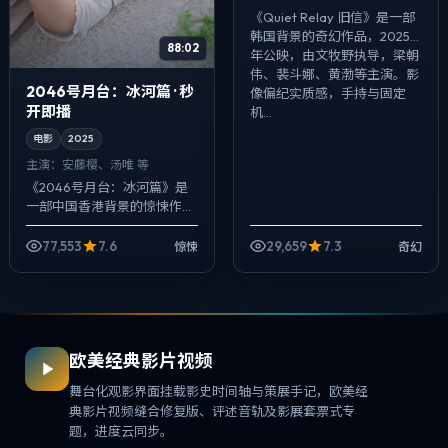
《Quiet Relay 旧信》是一部
韩国背景的奇幻作品，2025
88:02
年公映，由文牧野执导，梁朝
伟、裴斗娜、黄渤等主演。影
2046号月台：冰河篇 · 秒
像偏纪实质感，手持与固定
开即播
机...
电影
2025
主演：
安藤樱、汤唯 等
《2046号月台：冰河篇》是
一部中国香港背景的惊悚作
品，2025年公映，由乌尔善
执导，安藤樱、汤唯、金高银
77,553
7.6
29,659
7.3
惊悚
奇幻
等主演。用双线叙事把过去与
现在拧成一股...
欧美经典影片视频
舞台化观影界面挂载影史时间轴与策展手记，欧美经
典影片视频缝合修复版、评述音轨及影展套票式专
题，进度云同步。