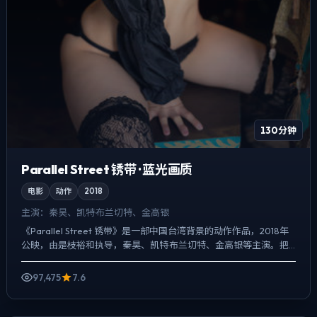
130分钟
Parallel Street 锈带 · 蓝光画质
电影
动作
2018
主演：
秦昊、凯特·布兰切特、金高银
《Parallel Street 锈带》是一部中国台湾背景的动作作品，2018年
公映，由是枝裕和执导，秦昊、凯特·布兰切特、金高银等主演。把
城市当作角色来写，夜景与雨声贯穿全片...
97,475
7.6